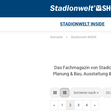
STADIONWELT INSIDE
»
Startseite
Stadionwelt INSIDE
Das Fachmagazin von Stadio
Planung & Bau, Ausstattung &
Sortieren nach
pro
Sortieren nach
20 
«
1
2
3
4
»