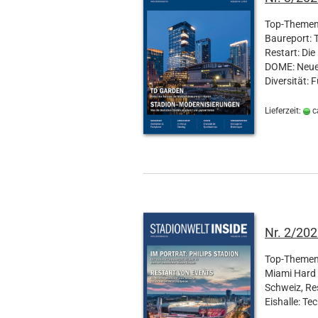
Top-Themen 
Baureport: 
Restart: Di
DOME: Neuer
Diversität: 
Lieferzeit:
c
Nr. 2/202
Top-Themen 
Miami Hard 
Schweiz, Res
Eishalle: Te