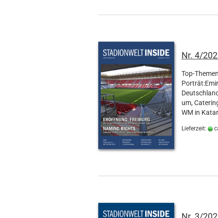
Nr. 4/20
Top-Themen 
Porträt:Emi
Deutschland
um, Catering
WM in Katar
Lieferzeit:
c
Nr. 3/20