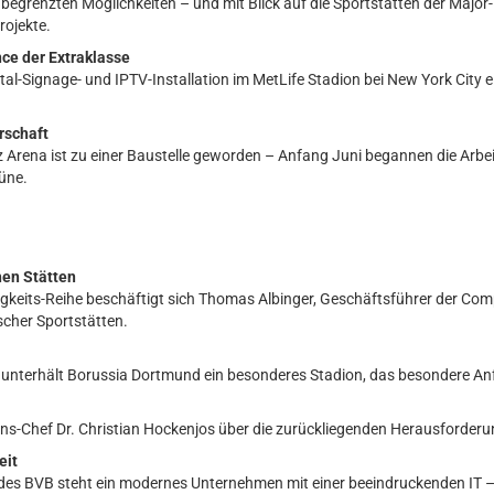
nbegrenzten Möglichkeiten – und mit Blick auf die Sportstätten der Major
ojekte.
nce der Extraklasse
igital-Signage- und IPTV-Installation im MetLife Stadion bei New York Cit
rschaft
 Arena ist zu einer Baustelle geworden – Anfang Juni begannen die Arbe
üne.
hen Stätten
ltigkeits-Reihe beschäftigt sich Thomas Albinger, Geschäftsführer der C
cher Sportstätten.
terhält Borussia Dortmund ein besonderes Stadion, das besondere Anfor
ns-Chef Dr. Christian Hockenjos über die zurückliegenden Herausforder
eit
 des BVB steht ein modernes Unternehmen mit einer beeindruckenden IT –