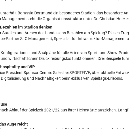
terhält Borussia Dortmund ein besonderes Stadion, das besondere Anfo
Management steht die Organisationsstruktur unter Dr. Christian Hockenj
 Bezahlen im Stadion denken
der Stadien und Arenen des Landes das Bezahlen am Spieltag? Diesen Fra
nce-Partner SLC Management, Spezialist für Infrastruktur-Management un
Konfigurationen und Saalpläne für alle Arten von Sport- und Show-Produ
 und wirtschaftlichem Druck reibungslos funktionieren. Drei Beispiele fü
Hospitality und VIP
Vice President Sponsor Centric Sales bei SPORTFIVE, über aktuelle Entw
igitalisierung und Nachhaltigkeit beim exklusiven Spieltags-Erlebnis.
ause
ach Ablauf der Spielzeit 2021/22 aus ihrer Heimstätte ausziehen. Langf
das Auge reicht