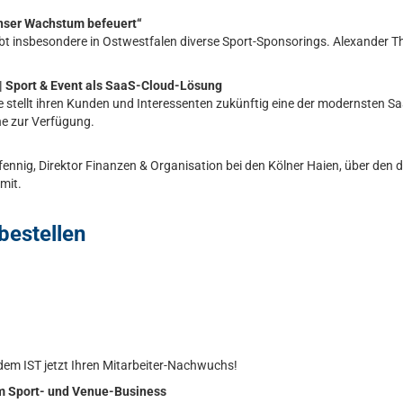
nser Wachstum befeuert“
t insbesondere in Ostwestfalen diverse Sport-Sponsorings. Alexander T
 | Sport & Event als SaaS-Cloud-Lösung
tellt ihren Kunden und Interessenten zukünftig eine der modernsten S
e zur Verfügung.
fennig, Direktor Finanzen & Organisation bei den Kölner Haien, über den 
mit.
bestellen
it dem IST jetzt Ihren Mitarbeiter-Nachwuchs!
m Sport- und Venue-Business