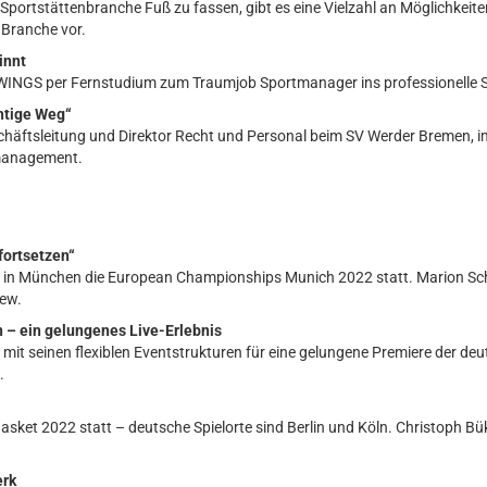
d Sportstättenbranche Fuß zu fassen, gibt es eine Vielzahl an Möglichkei
r Branche vor.
innt
WINGS per Fernstudium zum Traumjob Sportmanager ins professionelle 
chtige Weg“
schäftsleitung und Direktor Recht und Personal beim SV Werder Bremen, im
management.
fortsetzen“
n in München die European Championships Munich 2022 statt. Marion Sc
iew.
 – ein gelungenes Live-Erlebnis
 mit seinen flexiblen Eventstrukturen für eine gelungene Premiere der de
.
sket 2022 statt – deutsche Spielorte sind Berlin und Köln. Christoph Büke
erk