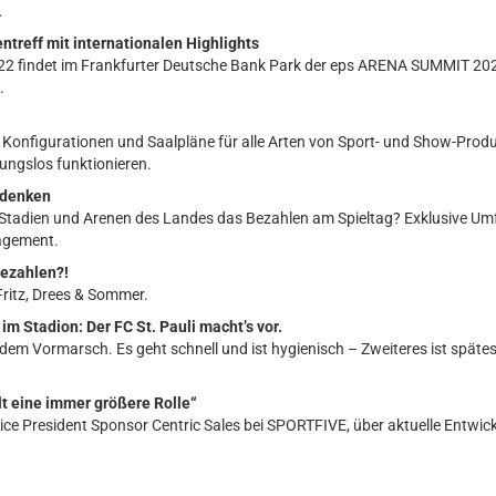
.
reff mit internationalen Highlights
2 findet im Frankfurter Deutsche Bank Park der eps ARENA SUMMIT 2022
.
Konfigurationen und Saalpläne für alle Arten von Sport- und Show-Produ
ungslos funktionieren.
 denken
en Stadien und Arenen des Landes das Bezahlen am Spieltag? Exklusive U
agement.
bezahlen?!
ritz, Drees & Sommer.
m Stadion: Der FC St. Pauli macht’s vor.
 dem Vormarsch. Es geht schnell und ist hygienisch – Zweiteres ist späte
t eine immer größere Rolle“
Vice President Sponsor Centric Sales bei SPORTFIVE, über aktuelle Entwi