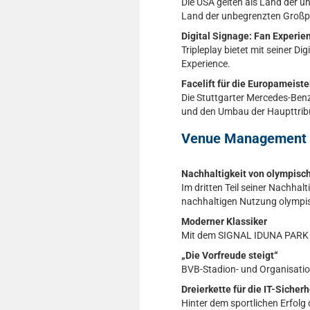
Die USA gelten als Land der u
Land der unbegrenzten Großpr
Digital Signage: Fan Experie
Tripleplay bietet mit seiner D
Experience.
Facelift für die Europameiste
Die Stuttgarter Mercedes-Benz
und den Umbau der Haupttrib
Venue Management
Nachhaltigkeit von olympisc
Im dritten Teil seiner Nachha
nachhaltigen Nutzung olympis
Moderner Klassiker
Mit dem SIGNAL IDUNA PARK un
„Die Vorfreude steigt“
BVB-Stadion- und Organisatio
Dreierkette für die IT-Sicherh
Hinter dem sportlichen Erfolg