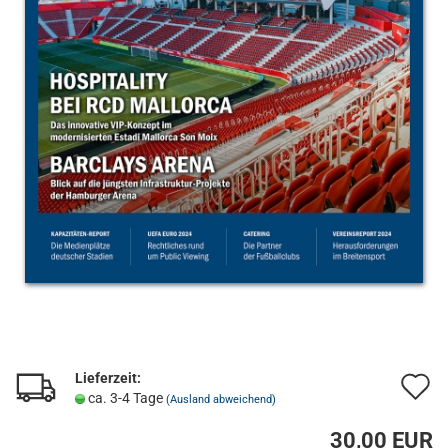
Lieferzeit:
A
ca. 3-4 Tage
(Ausland abweichend)
d
30,00 EUR